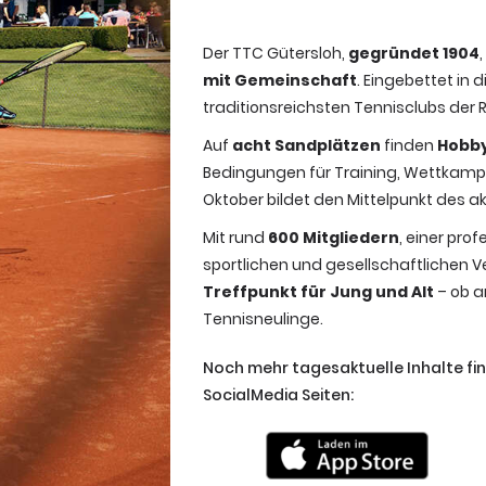
Der TTC Gütersloh,
gegründet 1904
mit Gemeinschaft
. Eingebettet in 
traditionsreichsten Tennisclubs der R
Auf
acht Sandplätzen
finden
Hobby
Bedingungen für Training, Wettkampf 
Oktober bildet den Mittelpunkt des a
Mit rund
600 Mitgliedern
, einer pro
sportlichen und gesellschaftlichen V
Treffpunkt für Jung und Alt
– ob a
Tennisneulinge.
Noch mehr tagesaktuelle Inhalte fi
SocialMedia Seiten: